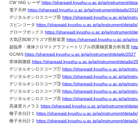
CW YAG レーザ
https://shareaid.kyushu-u.ac.jp/ja/instrument/deta
電子天秤
https://shareaid.kyushu-u.ac.jp/ja/instrument/details/201
デジタルオシロスコープ⑥
https://shareaid.kyushu-u.ac.jp/ja/inst
スピンコータ
https://shareaid.kyushu-u.ac.jp/ja/instrument/details
グローブボックス
https://shareaid.kyushu-u.ac.jp/ja/instrument/de
大気圧BDBプラズマ照射装置
https://shareaid.kyushu-u.ac.jp/ja/in
超臨界・液体クロマトグラフィートリプル四重極質量分析装置
htt
GC/MS
https://shareaid.kyushu-u.ac.jp/ja/instrument/details/2027
実体顕微鏡
https://shareaid.kyushu-u.ac.jp/ja/instrument/details/2
デジタルオシロスコープ①
https://shareaid.kyushu-u.ac.jp/ja/inst
デジタルオシロスコープ②
https://shareaid.kyushu-u.ac.jp/ja/inst
デジタルオシロスコープ③
https://shareaid.kyushu-u.ac.jp/ja/inst
デジタルオシロスコープ④
https://shareaid.kyushu-u.ac.jp/ja/inst
デジタルオシロスコープ⑤
https://shareaid.kyushu-u.ac.jp/ja/inst
高速度カメラ２
https://shareaid.kyushu-u.ac.jp/ja/instrument/deta
種子水分計１
https://shareaid.kyushu-u.ac.jp/ja/instrument/details
種子水分計２
https://shareaid.kyushu-u.ac.jp/ja/instrument/details