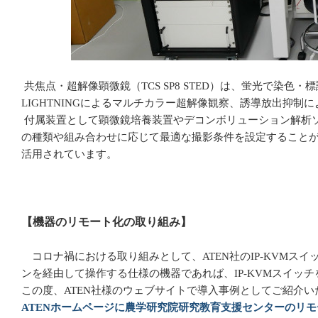
共焦点・超解像顕微鏡（
TCS SP8 STED
）は、蛍光で染色・標
LIGHTNING
によるマルチカラー超解像観察、誘導放出抑制に
付属装置として顕微鏡培養装置やデコンボリューション解析
の種類や組み合わせに応じて最適な撮影条件を設定すること
活用されています。
【機器のリモート化の取り組み】
コロナ禍における取り組みとして、
ATEN
社の
IP-KVM
スイ
ンを経由して操作する仕様の機器であれば、
IP-KVM
スイッチ
この度、
ATEN
社様のウェブサイトで導入事例としてご紹介い
ATEN
ホームページに農学研究院研究教育支援センターのリモ